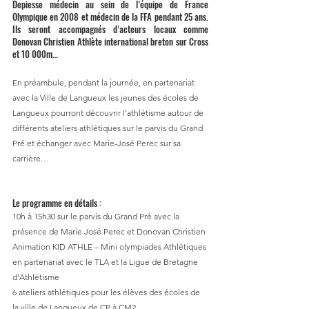
Depiesse médecin au sein de l’équipe de France 
Olympique en 2008 et médecin de la FFA pendant 25 ans. 
Ils seront accompagnés d’acteurs locaux comme 
Donovan Christien Athlète international breton sur Cross 
et 10 000m…
En préambule, pendant la journée, en partenariat 
avec la Ville de Langueux les jeunes des écoles de 
Langueux pourront découvrir l’athlétisme autour de 
différents ateliers athlétiques sur le parvis du Grand 
Pré et échanger avec Marie-José Perec sur sa 
carrière… 
Le programme en détails :
10h à 15h30 sur le parvis du Grand Pré avec la 
présence de Marie José Perec et Donovan Christien
Animation KID ATHLE – Mini olympiades Athlétiques 
en partenariat avec le TLA et la Ligue de Bretagne 
d’Athlétisme
6 ateliers athlétiques pour les élèves des écoles de 
la ville de Langueux de CP à CM2