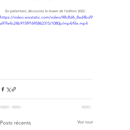
En patientant, découvrez le teaser de l'édition 2022 :
https://video.wixstatic.com/video/48c8d6_8ad4bd9
a97fe4c24b915f91695862315/1080p/mp4/file.mp4
Voir tout
Posts récents