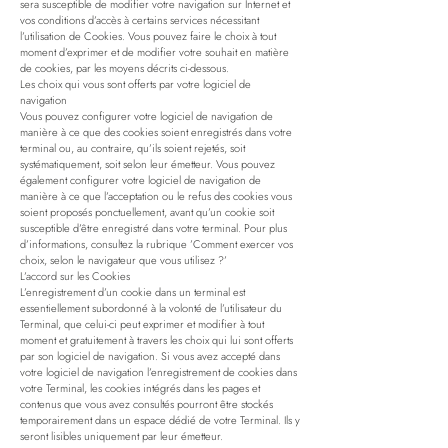
sera susceptible de modifier votre navigation sur Internet et
vos conditions d’accès à certains services nécessitant
l’utilisation de Cookies. Vous pouvez faire le choix à tout
moment d’exprimer et de modifier votre souhait en matière
de cookies, par les moyens décrits ci-dessous.
Les choix qui vous sont offerts par votre logiciel de
navigation
Vous pouvez configurer votre logiciel de navigation de
manière à ce que des cookies soient enregistrés dans votre
terminal ou, au contraire, qu’ils soient rejetés, soit
systématiquement, soit selon leur émetteur. Vous pouvez
également configurer votre logiciel de navigation de
manière à ce que l’acceptation ou le refus des cookies vous
soient proposés ponctuellement, avant qu’un cookie soit
susceptible d’être enregistré dans votre terminal. Pour plus
d’informations, consultez la rubrique ’Comment exercer vos
choix, selon le navigateur que vous utilisez ?’
L’accord sur les Cookies
L’enregistrement d’un cookie dans un terminal est
essentiellement subordonné à la volonté de l’utilisateur du
Terminal, que celui-ci peut exprimer et modifier à tout
moment et gratuitement à travers les choix qui lui sont offerts
par son logiciel de navigation. Si vous avez accepté dans
votre logiciel de navigation l’enregistrement de cookies dans
votre Terminal, les cookies intégrés dans les pages et
contenus que vous avez consultés pourront être stockés
temporairement dans un espace dédié de votre Terminal. Ils y
seront lisibles uniquement par leur émetteur.