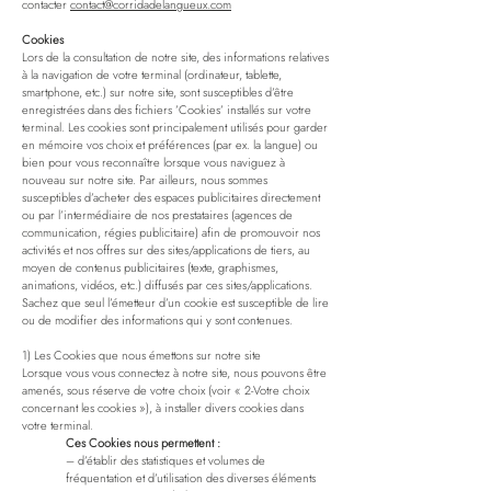
contacter
contact@corridadelangueux.com
Cookies
Lors de la consultation de notre site, des informations relatives
à la navigation de votre terminal (ordinateur, tablette,
smartphone, etc.) sur notre site, sont susceptibles d’être
enregistrées dans des fichiers ’Cookies’ installés sur votre
terminal. Les cookies sont principalement utilisés pour garder
en mémoire vos choix et préférences (par ex. la langue) ou
bien pour vous reconnaître lorsque vous naviguez à
nouveau sur notre site. Par ailleurs, nous sommes
susceptibles d’acheter des espaces publicitaires directement
ou par l’intermédiaire de nos prestataires (agences de
communication, régies publicitaire) afin de promouvoir nos
activités et nos offres sur des sites/applications de tiers, au
moyen de contenus publicitaires (texte, graphismes,
animations, vidéos, etc.) diffusés par ces sites/applications.
Sachez que seul l’émetteur d’un cookie est susceptible de lire
ou de modifier des informations qui y sont contenues.
1) Les Cookies que nous émettons sur notre site
Lorsque vous vous connectez à notre site, nous pouvons être
amenés, sous réserve de votre choix (voir « 2-Votre choix
concernant les cookies »), à installer divers cookies dans
votre terminal.
Ces Cookies nous permettent :
– d’établir des statistiques et volumes de
fréquentation et d’utilisation des diverses éléments