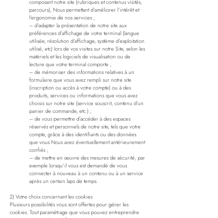
composant notre site (rubriques et contenus visités,
parcours), Nous permettant d’améliorer l’intérêt et
l’ergonomie de nos services ;
– d’adapter la présentation de notre site aux
préférences d’affichage de votre terminal (langue
utilisée, résolution d’affichage, système d’exploitation
utilisé, etc) lors de vos visites sur notre Site, selon les
matériels et les logiciels de visualisation ou de
lecture que votre terminal comporte ;
– de mémoriser des informations relatives à un
formulaire que vous avez rempli sur notre site
(inscription ou accès à votre compte) ou à des
produits, services ou informations que vous avez
choisis sur notre site (service souscrit, contenu d’un
panier de commande, etc.) ;
– de vous permettre d’accéder à des espaces
réservés et personnels de notre site, tels que votre
compte, grâce à des identifiants ou des données
que vous Nous avez éventuellement antérieurement
confiés ;
– de mettre en œuvre des mesures de sécurité, par
exemple lorsqu’il vous est demandé de vous
connecter à nouveau à un contenu ou à un service
après un certain laps de temps.
2) Votre choix concernant les cookies
Plusieurs possibilités vous sont offertes pour gérer les
cookies. Tout paramétrage que vous pouvez entreprendre