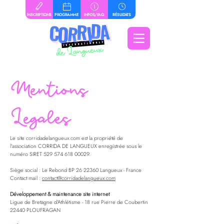
INSCRIPTIONS
PROGRAMME
INFOS/FAQ
RÉSULTATS
Mentions
Legales
Le site corridadelangueux.com est la propriété de
l'association CORRIDA DE LANGUEUX enregistrée sous le
numéro SIRET
529 574 618 00029
.
Siège social : Le Rebond BP
26 22360
Langueux - France
Contact mail :
contact@corridadelangueux.com
Développement & maintenance site internet
Ligue de
​ Bretagne d'Athlétisme - 18 rue Pierre de Coubertin
22440 PLOUFRAGAN