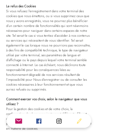
Le refus des Cookies
Si vous refusez l’enregistrement dans votre terminal des
cookies que nous émettons, ou si vous supprimez ceux que
nous y avons enregistrés, vous ne pourrez plus bénéficier
d’un certain nombre de fonctionnalités qui sont néanmoins
nécessaires pour naviguer dans certains espaces de notre
site. Tel serait le cas si vous tentiez d’accéder à nos contenus
ou services qui nécessitent de vous identifier. Tel serait
également le cas lorsque nous ne pourrions pas reconnaître,
à des fins de compatibilité technique, le type de navigateur
utilisé par votre terminal, ses paramètres de langue et
d’affichage ou le pays depuis lequel votre terminal semble
connecté à Internet. Le cas échéant, nous déclinons toute
responsabilité pour les conséquences liées au
fonctionnement dégradé de nos services résultant de
l’impossibilité pour Nous d’enregistrer ou de consulter les
cookies nécessaires à leur fonctionnement et que vous
auriez refusés ou supprimés.
Comment exercer vos choix, selon le navigateur que vous
utilisez ?
Pour la gestion des cookies et de votre choix, la
configuration de chaque navigateur est différente. Elle est
décrite dans le menu d’aide de votre navigateur, qui vous
permettra de savoir de quelle manière modifier votre souhait
en matière de cookies.
Pour Internet Explorer™ : ouvrez le menu Outils, puis