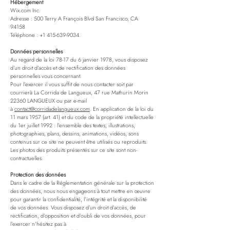
Hébergement
Wix.com Inc.
Adresse : 500 Terry A François Blvd San Francisco, CA
94158
Téléphone :
+1 415-639-9034
.
Données personnelles
Au regard de la loi 78-17 du 6 janvier 1978, vous disposez
d’un droit d’accès et de rectification des données
personnelles vous concernant.
Pour l’exercer il vous suffit de nous contacter soit par
courrierà La Corrida de Langueux, 47 rue Mathurin Morin
22360 LANGUEUX ou par e-mail
à
contact@corridadelangueux.com
. En application de la loi du
11 mars 1957 (art. 41) et du code de la propriété intellectuelle
du 1er juillet 1992 : l’ensemble des textes, illustrations,
photographies, plans, dessins, animations, vidéos, sons
contenus sur ce site ne peuvent être utilisés ou reproduits.
Les photos des produits présentés sur ce site sont non-
contractuelles.
Protection des données
Dans le cadre de la Réglementation générale sur la protection
des données, nous nous engageons à tout mettre en œuvre
pour garantir la confidentialité, l’intégrité et la disponibilité
de vos données. Vous disposez d’un droit d’accès, de
rectification, d’opposition et d’oubli de vos données, pour
l’exercer n’hésitez pas à