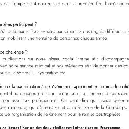
mps par équipe de 4 coureurs et pour la première fois l'année der
 sites participent ?
 67 participants. Tous les sites participent, à des degrés différents : l
 en mobilisant une trentaine de personnes chaque année.
ce challenge ?
 publications sur notre réseau social interne afin d’accompagner
s avec notre service médical et nos médecins afin de donner des cons
ourse, le sommeil, l’hydratation etc.
tion et la participation à cet événement apportent en termes de coh
ontribue beaucoup à l'esprit d'équipe et qui permet à nos salarié
 contexte hors professionnel. On peut dire qu'il existe désorm
es runners », qui d'ailleurs se retrouve à l'issue de la Corrida pou
 de l’organisation de l’évènement pour la remise des trophées.
os collègues ! Sur un des deux challenges Entreprises au Programme :