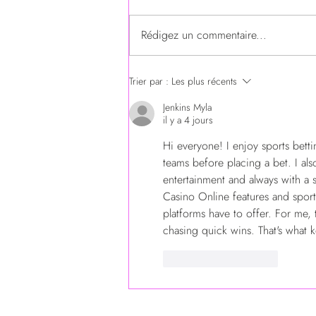
Guide du coureur
Rédigez un commentaire...
Trier par :
Les plus récents
Jenkins Myla
il y a 4 jours
Hi everyone! I enjoy sports betti
teams before placing a bet. I als
entertainment and always with a 
Casino Online features and sports
platforms have to offer. For me, 
chasing quick wins. That's what 
J'aime
Répondre