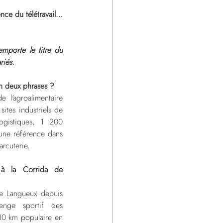
ce du télétravail… 
mporte le titre du 
riés.
n deux phrases ?
l'agroalimentaire 
ites industriels de 
ogistiques, 1 200 
 une référence dans 
arcuterie.
 à la Corrida de 
e Langueux depuis 
enge sportif des 
10 km populaire en 