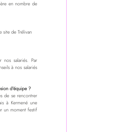
nière en nombre de 
e site de Trélivan 
 nos salariés. Par 
eils à nos salariés 
ésion d'équipe ?
s de se rencontrer 
ais à Kermené une 
r un moment festif 