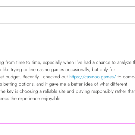
La Corrida et Langueux Muco : un
Corri
engagement renforcé
qui c
ng from time to time, especially when I've had a chance to analyze t
o like trying online casino games occasionally, but only for 
set budget. Recently I checked out 
https://casinoo.games/
 to comp
 betting options, and it gave me a better idea of what different 
the key is choosing a reliable site and playing responsibly rather tha
keeps the experience enjoyable.