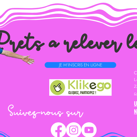
rets a relever l
JE M'INSCRIS EN LIGNE
C
L
2
c
Suivez-nous sur