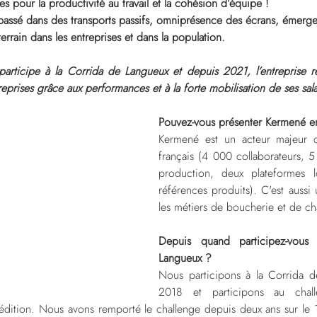
es pour la productivité au travail et la cohésion d’équipe !
ssé dans des transports passifs, omniprésence des écrans, émergen
errain dans les entreprises et dans la population.
rticipe à la Corrida de Langueux et depuis 2021, l’entreprise re
reprises grâce aux performances et à la forte mobilisation de ses sala
Pouvez-vous présenter Kermené e
Kermené est un acteur majeur de 
français (4 000 collaborateurs, 5 s
production, deux plateformes l
références produits). C'est aussi
les métiers de boucherie et de ch
Depuis quand participez-vous
Langueux ?
Nous participons à la Corrida d
2018 et participons au chall
 édition. Nous avons remporté le challenge depuis deux ans sur le 