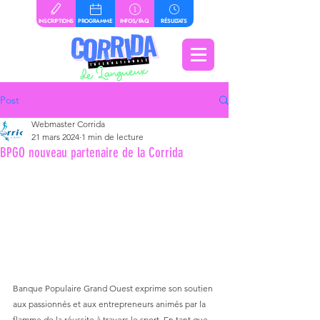
INSCRIPTIONS
PROGRAMME
INFOS/FAQ
RÉSULTATS
Post
Webmaster Corrida
21 mars 2024
1 min de lecture
BPGO nouveau partenaire de la Corrida
Banque Populaire Grand Ouest exprime son soutien 
aux passionnés et aux entrepreneurs animés par la 
flamme de la réussite à travers le sport. En tant que 